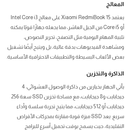
المعالج
يعتمد Xiaomi RedmiBook 15 على معالج Intel Core i3
أو Core i5 من الجيل العاشر، مما يجعله جهازًا قويًا يمكنه
تلبية المهام اليومية مثل التصفح، تحرير النصوص،
ومشاهدة الفيديوهات بدقة عالية، بل ويتيح أيضًا تشغيل
بعض الألعاب البسيطة والتطبيقات الاحترافية الأساسية.
الذاكرة والتخزين
يأتي الجهاز بخيارين من ذاكرة الوصول العشوائي، 4
جيجابايت و8 جيجابايت، مع مساحة تخزين SSD سعة 256
جيجابايت أو 512 جيجابايت، مما يتيح تجربة سلسة وأداء
سريع. يعد SSD ميزة قوية مقارنة بمحركات الأقراص
التقليدية، حيث يسمح بوقت تحميل أسرع للبرامج