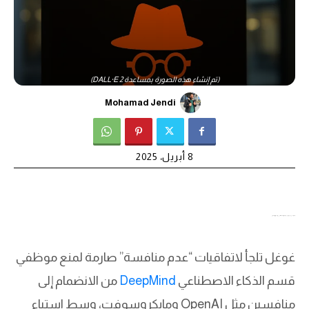
(تم إنشاء هذه الصورة بمساعدة DALL·E 2)
Mohamad Jendi
8 أبريل، 2025
حيلة غريبة من غوغل لمنع موظفي الذكاء الاصطناعي من العمل لدى المنافسين
غوغل تلجأ لاتفاقيات “عدم منافسة” صارمة لمنع موظفي
قسم الذكاء الاصطناعي
DeepMind
من الانضمام إلى
منافسين مثل OpenAI ومايكروسوفت، وسط استياء