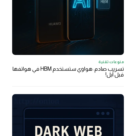
منوعات تقنية
تسريب صادم: هواوي ستستخدم HBM في هواتفها
قبل آبل!