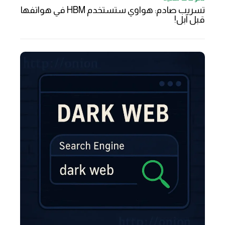
تسريب صادم: هواوي ستستخدم HBM في هواتفها
قبل آبل!