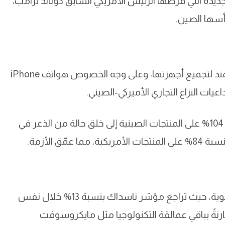
يدة التي فرضها الرئيس الأمريكي السابق دونالد ترامب،
تعتمد أبل بشكل كبير على التصنيع في الصين والهند لتجميع أجهزتها، وعلى وجه الخصوص هواتف iPhone
عيات النزاع التجاري الأميركي-الصيني.
وقد أدى قرار ترامب بفرض رسوم جمركية بنسبة 104% على المنتجات الصينية إلى خلق حالة من الذعر في
ق الأزمة.
ورغم أن سوق الأسهم بشكل عام تعرض لهزة قوية، حيث تراجع مؤشر ناسداك بنسبة 13% خلال نفس
ارنةً بباقي عمالقة التكنولوجيا مثل مايكروسوفت