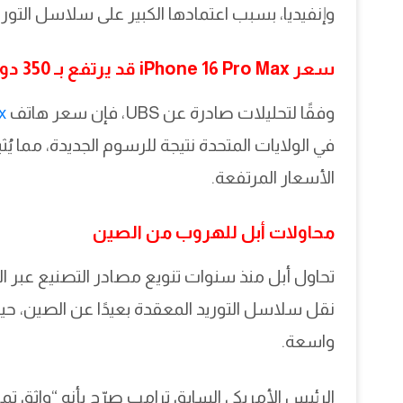
وإنفيديا، بسبب اعتمادها الكبير على سلاسل التوريد
سعر iPhone 16 Pro Max قد يرتفع بـ 350 دولارًا
وفقًا لتحليلات صادرة عن UBS، فإن سعر هاتف
x
في الولايات المتحدة نتيجة للرسوم الجديدة، مما 
الأسعار المرتفعة.
محاولات أبل للهروب من الصين
تحاول أبل منذ سنوات تنويع مصادر التصنيع عبر الا
نقل سلاسل التوريد المعقدة بعيدًا عن الصين، حي
واسعة.
الرئيس الأمريكي السابق ترامب صرّح بأنه “واثق تما