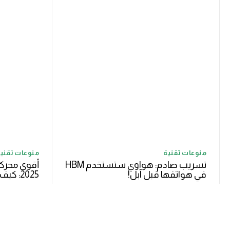
منوعات تقنية
منوعات تقني
تسريب صادم: هواوي ستستخدم HBM
أقوى محركا
في هواتفها قبل آبل!
2025: كيف تدخل هذا العالم بأمان؟