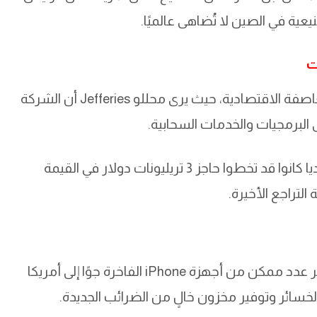
ية في الصين لا تُضاهى عالميًا.
ت
من جهتها، تبدو مايكروسوفت أقل تأثرًا بهذه العاصفة الاقتصادية، حيث يرى محللو Jefferies أن الشركة
البرمجيات والخدمات السحابية.
الجدير بالذكر أن كل من أبل، مايكروسوفت، وإنفيديا كانوا قد تخطوا حاجز 3 تريليونات دولار في القيمة
لتراجع الأخيرة.
ذكرت تقارير أن أبل طلبت من مورّديها شحن أكبر عدد ممكن من أجهزة iPhone الفاخرة جوًا إلى أمريكا
لخسائر وتوفير مخزون خالٍ من الضرائب الجديدة.