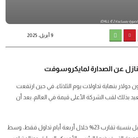
رة بمساعدة DALL·E 2)
9 أبريل، 2025
قيمة السوقية لشركة أبل إلى 2.59 تريليون دولار بنهاية تداولات يوم الثلاثاء، في حين ارتفعت
ريليون دولار، لتستعيد بذلك لقب الشركة الأعلى قيمة في العالم، بعد أن
تأتي هذه التغييرات نتيجة انخفاض حاد في أسهم أبل بنسبة تقارب 23% خلال أربعة أيام تداول فقط، وسط